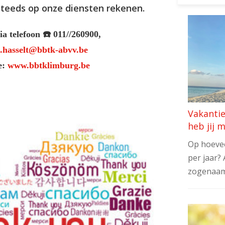
steeds op onze diensten rekenen.
ia telefoon
☎
️ 011//260900,
.hasselt@bbtk-abvv.be
e:
www.bbtklimburg.be
Vakanti
heb jij 
Op hoevee
per jaar? 
zogenaam