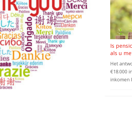
Is pensi
als u me
Het antwo
€18.000 i
inkomen 