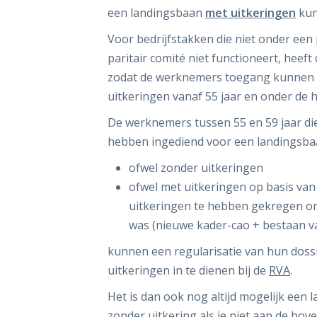
een landingsbaan
met uitkeringen
kun
Voor bedrijfstakken die niet onder een 
paritair comité niet functioneert, hee
zodat de werknemers toegang kunnen k
uitkeringen vanaf 55 jaar en onder de
De werknemers tussen 55 en 59 jaar die
hebben ingediend voor een landingsb
ofwel zonder uitkeringen
ofwel met uitkeringen op basis va
uitkeringen te hebben gekregen om
was (nieuwe kader-cao + bestaan v
kunnen een regularisatie van hun doss
uitkeringen in te dienen bij de
RVA
.
Het is dan ook nog altijd mogelijk een
zonder uitkering als je niet aan de bo