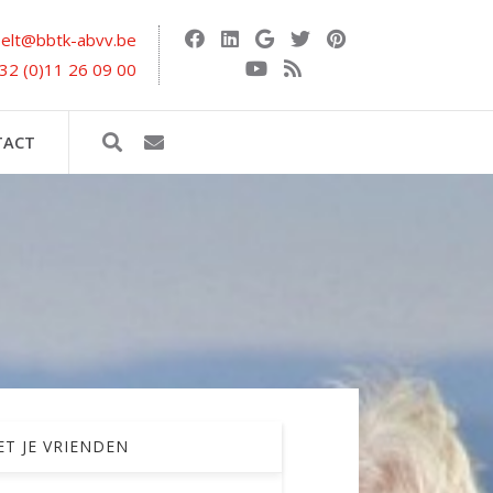
selt@bbtk-abvv.be
32 (0)11 26 09 00
TACT
T JE VRIENDEN