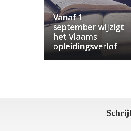
Vanaf 1
september wijzigt
het Vlaams
opleidingsverlof
Schrij