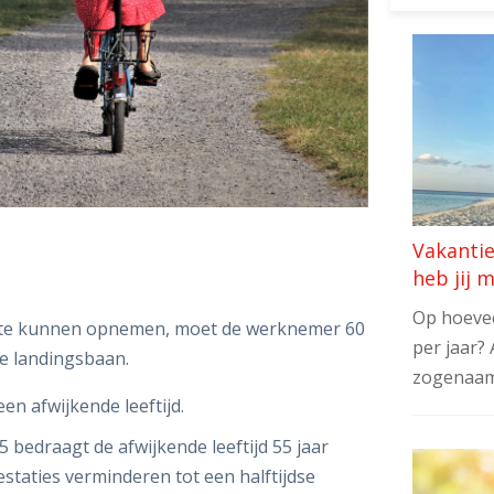
Vakanti
heb jij 
Op hoevee
 te kunnen opnemen, moet de werknemer 60
per jaar? 
de landingsbaan.
zogenaam
een afwijkende leeftijd.
25 bedraagt de afwijkende leeftijd 55 jaar
taties verminderen tot een halftijdse