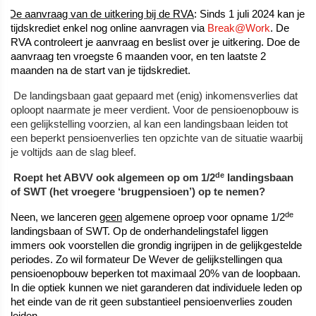
2
De aanvraag van de uitkering bij de RVA
: Sinds 1 juli 2024 kan je
tijdskrediet enkel nog online aanvragen via
Break@Work
. De
RVA controleert je aanvraag en beslist over je uitkering. Doe de
aanvraag ten vroegste 6 maanden voor, en ten laatste 2
maanden na de start van je tijdskrediet.
De landingsbaan gaat gepaard met (enig) inkomensverlies dat
oploopt naarmate je meer verdient. Voor de pensioenopbouw is
een gelijkstelling voorzien, al kan een landingsbaan leiden tot
een beperkt pensioenverlies ten opzichte van de situatie waarbij
je voltijds aan de slag bleef.
de
Roept het ABVV ook algemeen op om 1/2
landingsbaan
of SWT (het vroegere ‘brugpensioen’) op te nemen?
de
Neen, we lanceren
geen
algemene oproep voor opname 1/2
landingsbaan of SWT. Op de onderhandelingstafel liggen
immers ook voorstellen die grondig ingrijpen in de gelijkgestelde
periodes. Zo wil formateur De Wever de gelijkstellingen qua
pensioenopbouw beperken tot maximaal 20% van de loopbaan.
In die optiek kunnen we niet garanderen dat individuele leden op
het einde van de rit geen substantieel pensioenverlies zouden