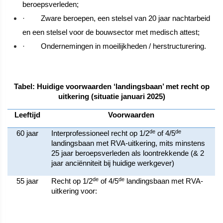
beroepsverleden;
·
Zware beroepen, een stelsel van 20 jaar nachtarbeid
en een stelsel voor de bouwsector met medisch attest;
·
Ondernemingen in moeilijkheden / herstructurering.
Tabel: Huidige voorwaarden ‘landingsbaan’ met recht op
uitkering (situatie januari 2025)
Leeftijd
Voorwaarden
de
de
60 jaar
Interprofessioneel recht op 1/2
of 4/5
landingsbaan met RVA-uitkering, mits minstens
25 jaar beroepsverleden als loontrekkende (& 2
jaar anciënniteit bij huidige werkgever)
de
de
55 jaar
Recht op 1/2
of 4/5
landingsbaan met RVA-
uitkering voor: