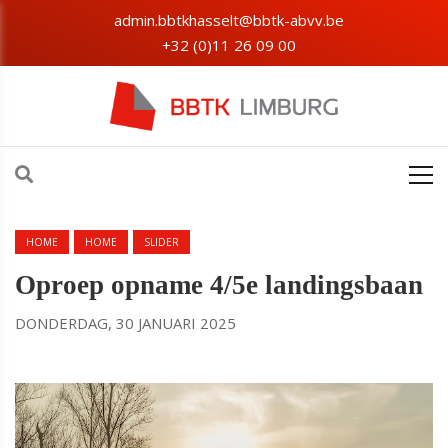
admin.bbtkhasselt@bbtk-abvv.be
+32 (0)11 26 09 00
HOME
HOME
SLIDER
Oproep opname 4/5e landingsbaan
DONDERDAG, 30 JANUARI 2025