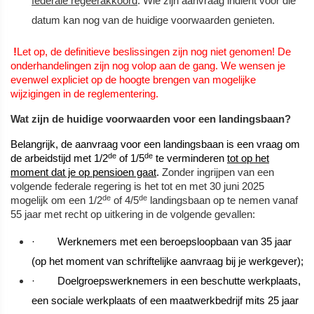
federale regeerakkoord
. Wie zijn aanvraag indient voor die
datum kan nog van de huidige voorwaarden genieten.
!
Let op, de definitieve beslissingen zijn nog niet genomen! De
onderhandelingen zijn nog volop aan de gang. We wensen je
evenwel expliciet op de hoogte brengen van mogelijke
wijzigingen in de reglementering.
Wat zijn de huidige voorwaarden voor een landingsbaan?
Belangrijk, de aanvraag voor een landingsbaan is een vraag om
de
de
de arbeidstijd met 1/2
of 1/5
te verminderen
tot op het
moment dat je op pensioen gaat
.
Zonder ingrijpen van een
volgende federale regering is het tot en met 30 juni 2025
de
de
mogelijk om een 1/2
of 4/5
landingsbaan op te nemen vanaf
55 jaar met recht op uitkering in de volgende gevallen:
·
Werknemers met een beroepsloopbaan van 35 jaar
(op het moment van schriftelijke aanvraag bij je werkgever);
·
Doelgroepswerknemers in een beschutte werkplaats,
een sociale werkplaats of een maatwerkbedrijf mits 25 jaar