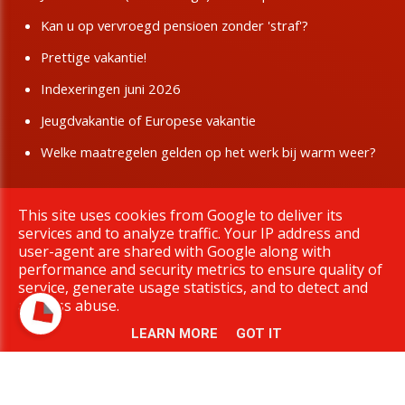
Kan u op vervroegd pensioen zonder 'straf'?
Prettige vakantie!
Indexeringen juni 2026
Jeugdvakantie of Europese vakantie
Welke maatregelen gelden op het werk bij warm weer?
This site uses cookies from Google to deliver its
Copyright © 2026 BBTK Limburg. All rights reserved.
services and to analyze traffic. Your IP address and
|
Privacy & Cookies
UP-TO-DATE WebDesign
user-agent are shared with Google along with
performance and security metrics to ensure quality of
service, generate usage statistics, and to detect and
address abuse.
LEARN MORE
GOT IT