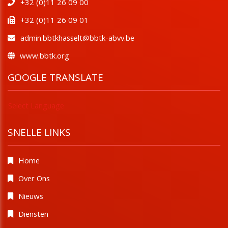
+32 (0)11 26 09 00
+32 (0)11 26 09 01
admin.bbtkhasselt@bbtk-abvv.be
www.bbtk.org
GOOGLE TRANSLATE
Select Language
SNELLE LINKS
Home
Over Ons
Nieuws
Diensten