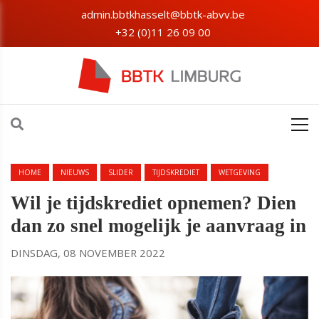
admin.bbtkhasselt@bbtk-abvv.be
+32 (0)11 26 09 00
HOME
NIEUWS
SLIDER
TIJDSKREDIET
WETGEVING
Wil je tijdskrediet opnemen? Dien
dan zo snel mogelijk je aanvraag in
DINSDAG, 08 NOVEMBER 2022