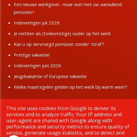
Een nieuwe werkgever, maar wat met uw aanvullend
pensioen?
Indexeringen juli 2026
Je rechten als (toekomstige) ouder op het werk
Kan u op vervroegd pensioen zonder 'straf'?
Prettige vakantie!
Indexeringen juni 2026
Jeugdvakantie of Europese vakantie
Welke maatregelen gelden op het werk bij warm weer?
This site uses cookies from Google to deliver its
Copyright © 2026 BBTK Limburg. All rights reserved.
services and to analyze traffic. Your IP address and
|
Privacy & Cookies
UP-TO-DATE WebDesign
user-agent are shared with Google along with
performance and security metrics to ensure quality of
service, generate usage statistics, and to detect and