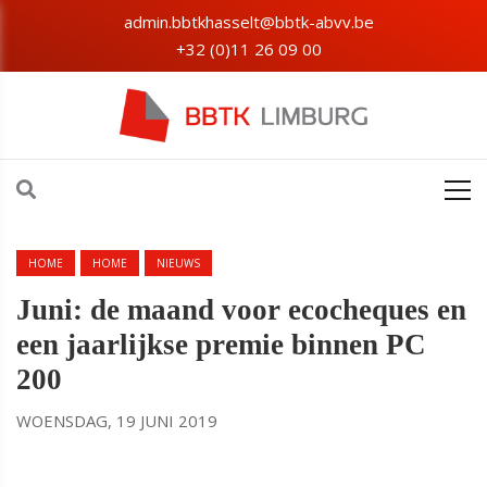
admin.bbtkhasselt@bbtk-abvv.be
+32 (0)11 26 09 00
HOME
HOME
NIEUWS
Juni: de maand voor ecocheques en
een jaarlijkse premie binnen PC
200
WOENSDAG, 19 JUNI 2019