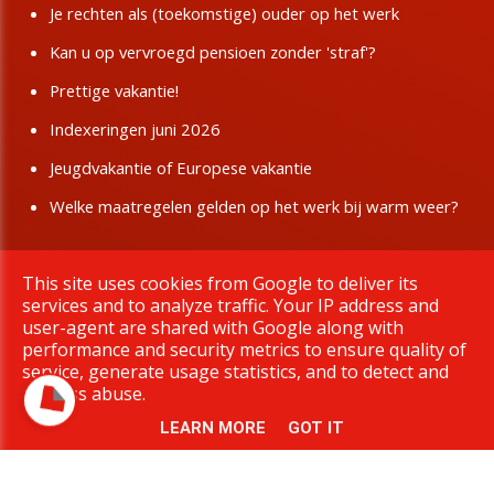
Je rechten als (toekomstige) ouder op het werk
Kan u op vervroegd pensioen zonder 'straf'?
Prettige vakantie!
Indexeringen juni 2026
Jeugdvakantie of Europese vakantie
Welke maatregelen gelden op het werk bij warm weer?
This site uses cookies from Google to deliver its
Copyright © 2026 BBTK Limburg. All rights reserved.
services and to analyze traffic. Your IP address and
|
Privacy & Cookies
UP-TO-DATE WebDesign
user-agent are shared with Google along with
performance and security metrics to ensure quality of
service, generate usage statistics, and to detect and
address abuse.
LEARN MORE
GOT IT