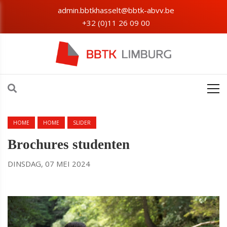
admin.bbtkhasselt@bbtk-abvv.be
+32 (0)11 26 09 00
HOME
HOME
SLIDER
Brochures studenten
DINSDAG, 07 MEI 2024