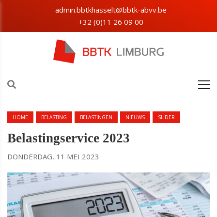
admin.bbtkhasselt@bbtk-abvv.be
+32 (0)11 26 09 00
HOME
BELASTING
BELASTINGEN
NIEUWS
SLIDER
Belastingservice 2023
DONDERDAG, 11 MEI 2023