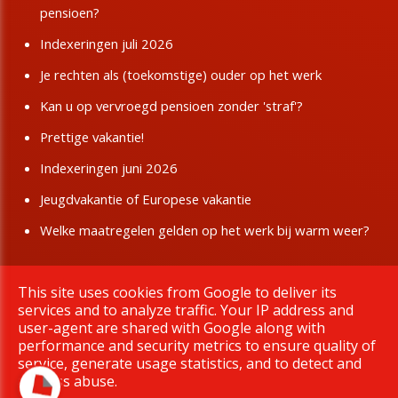
pensioen?
Indexeringen juli 2026
Je rechten als (toekomstige) ouder op het werk
Kan u op vervroegd pensioen zonder 'straf'?
Prettige vakantie!
Indexeringen juni 2026
Jeugdvakantie of Europese vakantie
Welke maatregelen gelden op het werk bij warm weer?
This site uses cookies from Google to deliver its
Copyright © 2026 BBTK Limburg. All rights reserved.
services and to analyze traffic. Your IP address and
|
Privacy & Cookies
UP-TO-DATE WebDesign
user-agent are shared with Google along with
performance and security metrics to ensure quality of
service, generate usage statistics, and to detect and
address abuse.