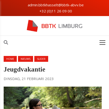
admin.bbtkhasselt@bbtk-abvv.be
+32 (0)11 26 09 00
HOME
NIEUWS
SLIDER
Jeugdvakantie
DINSDAG, 21 FEBRUARI 2023