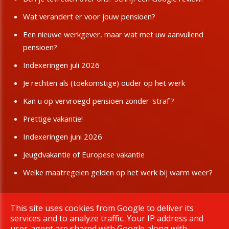
Wat verandert er voor jouw pensioen?
Een nieuwe werkgever, maar wat met uw aanvullend
pensioen?
Indexeringen juli 2026
Je rechten als (toekomstige) ouder op het werk
Kan u op vervroegd pensioen zonder 'straf'?
Prettige vakantie!
Indexeringen juni 2026
Jeugdvakantie of Europese vakantie
Welke maatregelen gelden op het werk bij warm weer?
This site uses cookies from Google to deliver its
Copyright © 2026 BBTK Limburg. All rights reserved.
services and to analyze traffic. Your IP address and
|
Privacy & Cookies
UP-TO-DATE WebDesign
user-agent are shared with Google along with