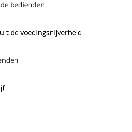
 de bedienden
uit de voedingsnijverheid
ienden
jf