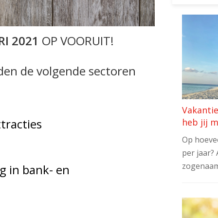
I 2021
OP VOORUIT!
en de volgende sectoren
Vakanti
ttracties
heb jij 
Op hoevee
per jaar? 
zogenaam
g in bank- en