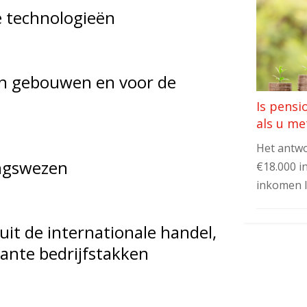
e technologieën
an gebouwen en voor de
Is pensi
als u me
Het antwo
ingswezen
€18.000 i
inkomen 
uit de internationale handel,
ante bedrijfstakken