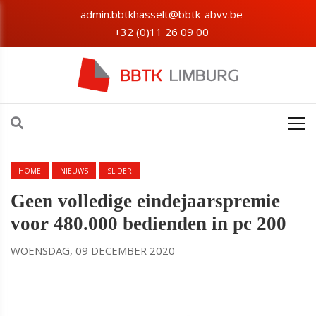
admin.bbtkhasselt@bbtk-abvv.be
+32 (0)11 26 09 00
HOME
NIEUWS
SLIDER
Geen volledige eindejaarspremie
voor 480.000 bedienden in pc 200
WOENSDAG, 09 DECEMBER 2020