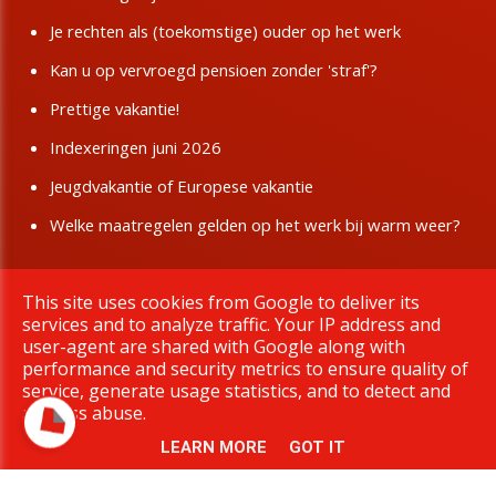
Je rechten als (toekomstige) ouder op het werk
Kan u op vervroegd pensioen zonder 'straf'?
Prettige vakantie!
Indexeringen juni 2026
Jeugdvakantie of Europese vakantie
Welke maatregelen gelden op het werk bij warm weer?
This site uses cookies from Google to deliver its
Copyright © 2026 BBTK Limburg. All rights reserved.
services and to analyze traffic. Your IP address and
|
Privacy & Cookies
UP-TO-DATE WebDesign
user-agent are shared with Google along with
performance and security metrics to ensure quality of
service, generate usage statistics, and to detect and
address abuse.
LEARN MORE
GOT IT