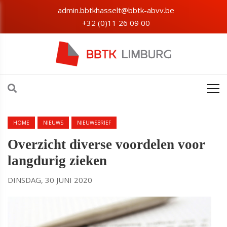
admin.bbtkhasselt@bbtk-abvv.be
+32 (0)11 26 09 00
HOME
NIEUWS
NIEUWSBRIEF
Overzicht diverse voordelen voor
langdurig zieken
DINSDAG, 30 JUNI 2020