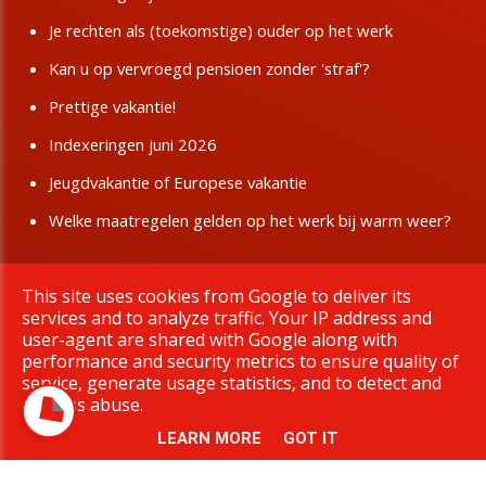
Je rechten als (toekomstige) ouder op het werk
Kan u op vervroegd pensioen zonder 'straf'?
Prettige vakantie!
Indexeringen juni 2026
Jeugdvakantie of Europese vakantie
Welke maatregelen gelden op het werk bij warm weer?
This site uses cookies from Google to deliver its
Copyright © 2026 BBTK Limburg. All rights reserved.
services and to analyze traffic. Your IP address and
|
Privacy & Cookies
UP-TO-DATE WebDesign
user-agent are shared with Google along with
performance and security metrics to ensure quality of
service, generate usage statistics, and to detect and
address abuse.
LEARN MORE
GOT IT