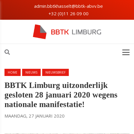
admin.bbtkhasselt@bbtk-abvv.be
+32 (0)11 26 09 00
HOME
NIEUWS
NIEUWSBRIEF
BBTK Limburg uitzonderlijk
gesloten 28 januari 2020 wegens
nationale manifestatie!
MAANDAG, 27 JANUARI 2020