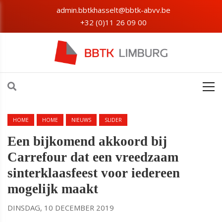
admin.bbtkhasselt@bbtk-abvv.be
+32 (0)11 26 09 00
HOME
HOME
NIEUWS
SLIDER
Een bijkomend akkoord bij
Carrefour dat een vreedzaam
sinterklaasfeest voor iedereen
mogelijk maakt
DINSDAG, 10 DECEMBER 2019