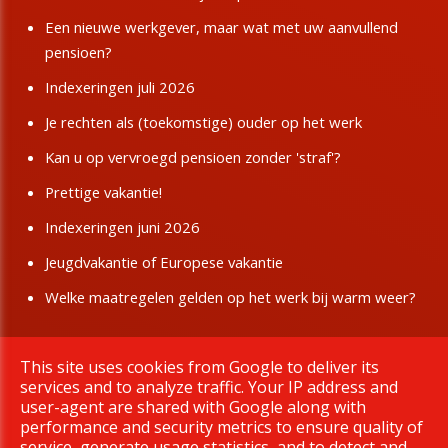
Een nieuwe werkgever, maar wat met uw aanvullend
pensioen?
Indexeringen juli 2026
Je rechten als (toekomstige) ouder op het werk
Kan u op vervroegd pensioen zonder 'straf'?
Prettige vakantie!
Indexeringen juni 2026
Jeugdvakantie of Europese vakantie
Welke maatregelen gelden op het werk bij warm weer?
This site uses cookies from Google to deliver its
Copyright © 2026 BBTK Limburg. All rights reserved.
services and to analyze traffic. Your IP address and
|
Privacy & Cookies
UP-TO-DATE WebDesign
user-agent are shared with Google along with
performance and security metrics to ensure quality of
service, generate usage statistics, and to detect and