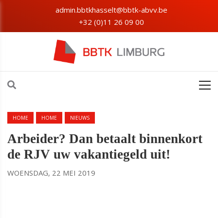
admin.bbtkhasselt@bbtk-abvv.be
+32 (0)11 26 09 00
HOME
HOME
NIEUWS
Arbeider? Dan betaalt binnenkort
de RJV uw vakantiegeld uit!
WOENSDAG, 22 MEI 2019