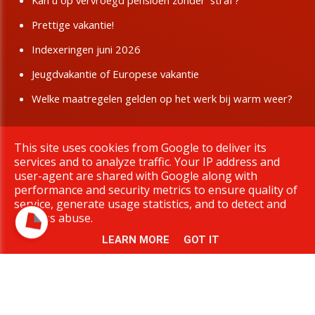
Kan u op vervroegd pensioen zonder 'straf'?
Prettige vakantie!
Indexeringen juni 2026
Jeugdvakantie of Europese vakantie
Welke maatregelen gelden op het werk bij warm weer?
This site uses cookies from Google to deliver its
Copyright © 2026 BBTK Limburg. All rights reserved.
services and to analyze traffic. Your IP address and
|
Privacy & Cookies
UP-TO-DATE WebDesign
user-agent are shared with Google along with
performance and security metrics to ensure quality of
service, generate usage statistics, and to detect and
address abuse.
LEARN MORE
GOT IT